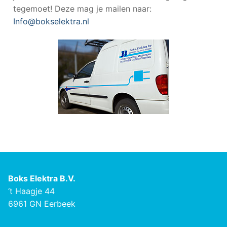
tegemoet! Deze mag je mailen naar:
Info@bokselektra.nl
Boks Elektra B.V.
‘t Haagje 44
6961 GN Eerbeek